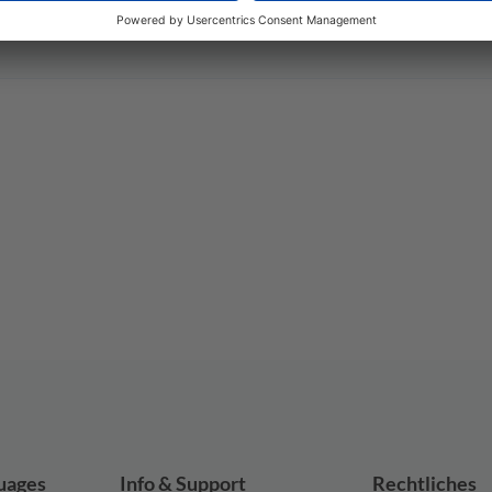
n Note! Buchen Sie einen
t.
uages
Info & Support
Rechtliches