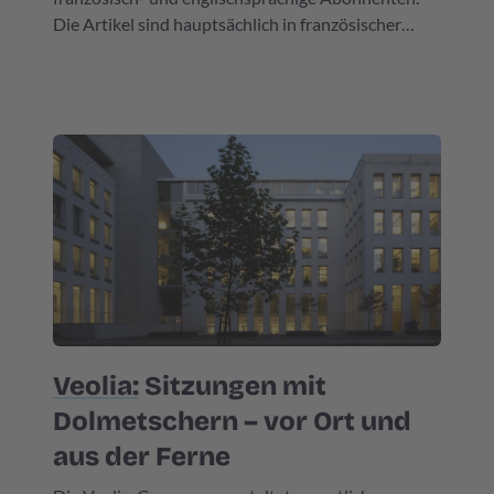
Die Artikel sind hauptsächlich in französischer
Sprache verfasst und müssen daher jeden Tag in
Echtzeit ins Englische übersetzt werden. Ein
umfangreicher Übersetzungsauftrag mit knappen
Fristen, für den sich Agence Europe an ELAN
Languages wandte.
Veolia:
Sitzungen mit
Dolmetschern – vor Ort und
aus der Ferne