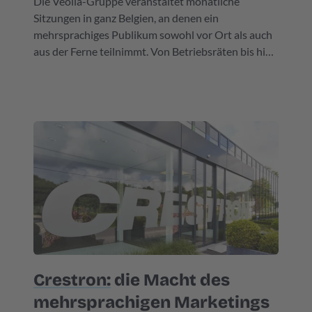
Die Veolia-Gruppe veranstaltet monatliche
Sitzungen in ganz Belgien, an denen ein
mehrsprachiges Publikum sowohl vor Ort als auch
aus der Ferne teilnimmt. Von Betriebsräten bis hin
zu Seminaren und Managementsitzungen – diese
Meetings erfordern eine präzise Kommunikation,
um Klarheit zu schaffen und Missverständnisse zu
vermeiden.
Crestron:
die Macht des
mehrsprachigen Marketings