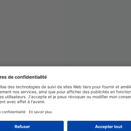
Protection avancée
 IA ?
umaine ! Faites appel à un
ervice de post-édition.