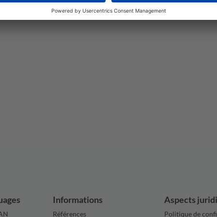
uages
Informations
Aspects jurid
LAN
Références
Politique de confi