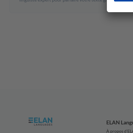
ELAN Lang
À propos d’E