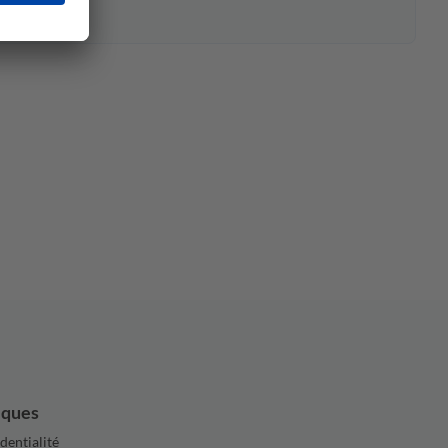
iques
dentialité