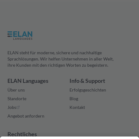
ELAN steht für moderne, sichere und nachhaltige
Sprachlösungen. Wir helfen Unternehmen in aller Welt,
ihre Kunden mit den richtigen Worten zu begeistern.
ELAN Languages
Info & Support
Über uns
Erfolgsgeschichten
Standorte
Blog
Jobs
Kontakt
Angebot anfordern
Rechtliches