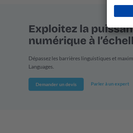
Exploitez la puissa
numérique à l’échell
Dépassez les barrières linguistiques et maxim
Languages.
Parler à un expert
Demander un devis