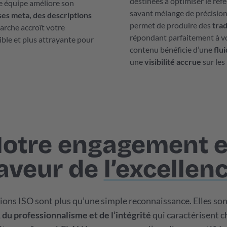
destinées à optimiser le ré
re équipe améliore son
savant mélange de précisio
ses meta, des descriptions
permet de produire des
tra
arche accroît votre
répondant parfaitement à vo
ble et plus attrayante pour
contenu bénéficie d’une
flu
une
visibilité accrue
sur les
otre engagement 
aveur de
l’excellen
tions ISO sont plus qu’une simple reconnaissance. Elles so
, du professionnalisme et de l’intégrité
qui caractérisent c