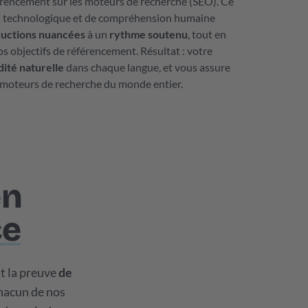
férencement sur les moteurs de recherche (SEO). Ce
n technologique et de compréhension humaine
ductions nuancées
à un
rythme soutenu
, tout en
s objectifs de référencement. Résultat : votre
idité naturelle
dans chaque langue, et vous assure
 moteurs de recherche du monde entier.
en
ce
nt la preuve
de
hacun de nos