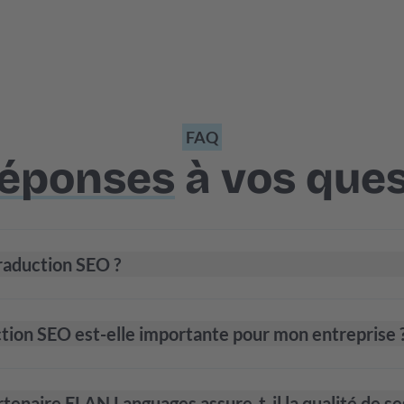
FAQ
réponses
à vos ques
traduction SEO ?
ction SEO est-elle importante pour mon entreprise 
naire ELAN Languages assure-t-il la qualité de se