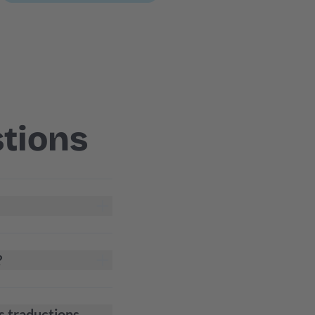
tions
?
s traductions