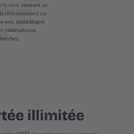
’ils vous assurent un
 le référencement sur
te web, votre blog et
ic international,
cherchez.
ée illimitée