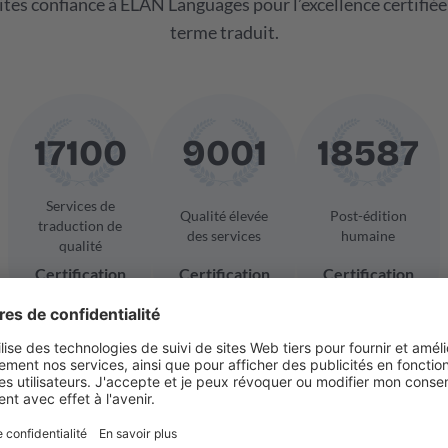
aites confiance à ELAN Languages pour l’excellence certifié
terme traduit.
17100
9001
18587
Services de
Qualité élevée
Post-édition
traduction de
des services
humaine
qualité
Certification
Certification
Certification
ISO
ISO
ISO