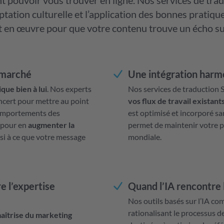
nt pouvoir vous trouver en ligne. Nos services de tra
ptation culturelle et l’application des bonnes pratiq
 en œuvre pour que votre contenu trouve un écho su
 marché
Une intégration harmo
ue bien à lui
. Nos experts
Nos services de traduction
oncert pour mettre au point
vos flux de travail existant
comportements des
est optimisé et incorporé sa
 pour en
augmenter la
permet de maintenir votre p
insi à ce que votre message
mondiale.
e l’expertise
Quand l’IA rencontre 
Nos outils basés sur l’IA co
rationalisant le processus d
aîtrise du marketing