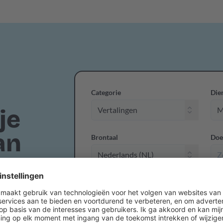
Categorie
Die
je
an
Brontaal
Doe
en geef snel
iensten je
cies wat we
Drop hier je bes
op maat uit
of
klik
om je bestanden t