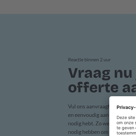
Reactie binnen 2 uur
Vraag nu 
offerte a
Vul ons aanvraagformulier in 
en eenvoudig aan welke taald
nodig hebt. Zo weten wij pre
nodig hebben om een aanpak 