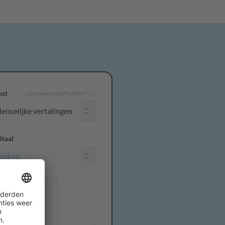
nst
Complexere behoeften?
ltaal
tanden
e selecteren