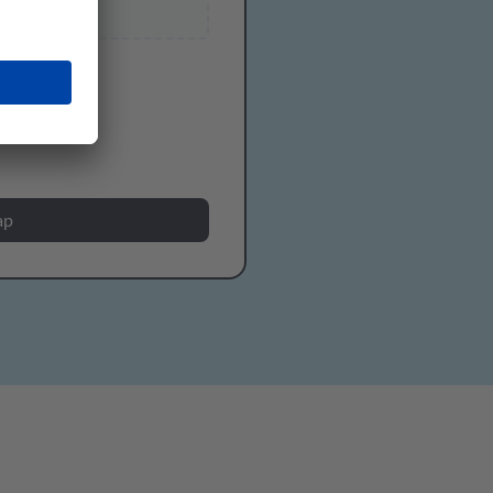
n.
ap