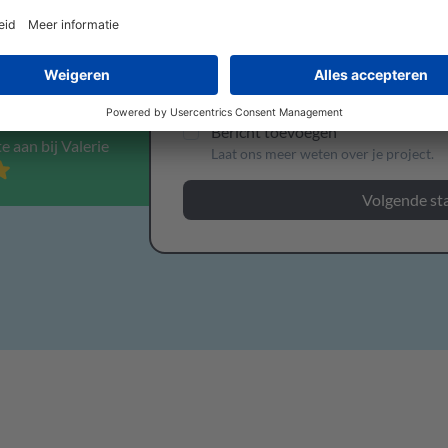
Leverdatum toevoegen
Laat ons je gewenste leverdatum wete
Bericht toevoegen
e aan bij Valerie
Laat ons meer weten over je project.
Volgende st