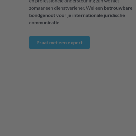
en professionele ondersteuning zijn we niet
zomaar een dienstverlener. Wel een
betrouwbare
bondgenoot voor je internationale juridische
communicatie
.
Praat met een expert