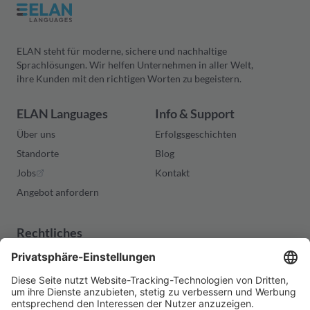
ELAN steht für moderne, sichere und nachhaltige
Sprachlösungen. Wir helfen Unternehmen in aller Welt,
ihre Kunden mit den richtigen Worten zu begeistern.
ELAN Languages
Info & Support
Über uns
Erfolgsgeschichten
Standorte
Blog
Jobs
Kontakt
Angebot anfordern
Rechtliches
Impressum
Datenschutzerklärung
Allgemeine