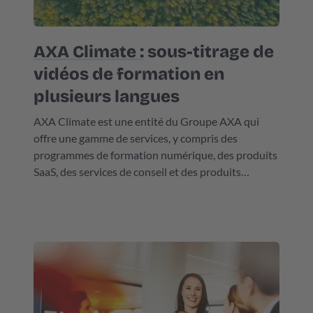
AXA Climate :
sous-titrage de
vidéos de formation en
plusieurs langues
AXA Climate est une entité du Groupe AXA qui
offre une gamme de services, y compris des
programmes de formation numérique, des produits
SaaS, des services de conseil et des produits
d’assurance climatique. AXA Climate donne aux
secteurs privé et public les outils nécessaires pour
faire face aux défis du changement climatique. La
société a fait appel à ELAN Languages pour sous-
titrer ses vidéos de formation en 13 langues.