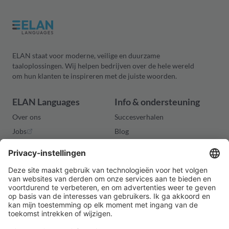
ELAN staat voor moderne, veilige en duurzame
taaloplossingen. Wij helpen bedrijven over de hele wereld
om hun klanten te inspireren met de juiste woorden.
ELAN Languages
Info & ondersteuning
Over ons
Succesverhalen
Jobs
Blog
Vraag je offerte aan
Contact
Legal
Privacyverklaring
Algemene voorwaarden