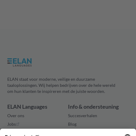
het Italiaans, wij vertalen al
… Je kunt er uiteraard zelf
je (vak)jargon met de
handmatig mee a
grootste precisie.
Al duiken er dan
obstakels op. Je 
namelijk het ove
te raken. Om nog
van de tijd die h
om alles vlekkel
te krijgen.
ELAN staat voor moderne, veilige en duurzame
taaloplossingen. Wij helpen bedrijven over de hele wereld
om hun klanten te inspireren met de juiste woorden.
ELAN Languages
Info & ondersteuning
Over ons
Succesverhalen
Jobs
Blog
Vraag je offerte aan
Contact