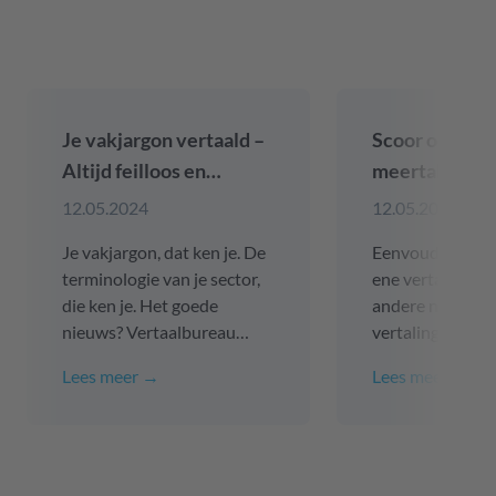
Je vakjargon vertaald –
Scoor online m
Altijd feilloos en
meertalige co
consequent
(met gratis SE
12.05.2024
12.05.2024
trefwoordeno
Je vakjargon, dat ken je. De
Eenvoudig of co
terminologie van je sector,
ene vertaalproje
die ken je. Het goede
andere niet. Ne
nieuws? Vertaalbureau
vertaling van je 
ELAN Languages kent ze
meerdere talen 
Lees meer →
Lees meer →
ook. Of het nu gaat om een
regelmatige upd
financieel jaarverslag in het
andere onlinecon
Engels, een technische
webshops,
handleiding in het Japans of
klantenplatform
een medische bijsluiter in
gebruikersinterf