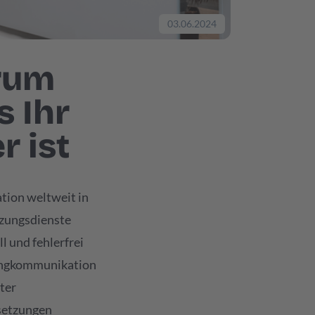
03.06.2024
rum
 Ihr
 ist
tion weltweit in
tzungsdienste
l und fehlerfrei
etingkommunikation
ter
rsetzungen