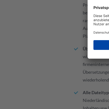
Projektmanage
beantwortet a
raschen Überb
Auge behalten
Plattform My
Übersetzungs
wiederkehrend
firmeninterne
Übersetzungen
wiederholende
Alle Dateityp
Niederländisc
Inhalten usw.