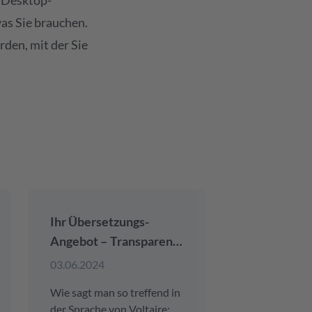
 Desktop-
as Sie brauchen.
rden, mit der Sie
Ihr Übersetzungs-
Drei Golden
Angebot – Transparenz
großartige
ist Trumpf
Übersetzun
03.06.2024
03.06.2024
Ergebnisse
Wie sagt man so treffend in
Ob es sich um
der Sprache von Voltaire:
Übersetzung, 