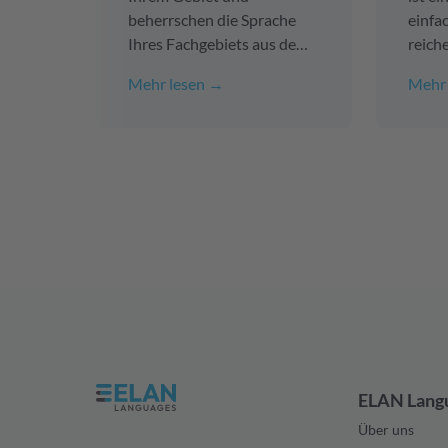
beherrschen die Sprache
einfa
Ihres Fachgebiets aus dem
reich
Effeff. Die gute Nachricht
beisp
Mehr lesen →
Mehr 
ist: Wir sind es auch! Ob ein
Übers
Jahresfinanzbericht auf
in me
Englisch, ein technisches
die r
Handbuch auf Japanisch
Aktua
oder eine medizinische
Inhal
Broschüre auf Italienisch -
Kunde
wir übersetzen Ihr
Benut
Fachlexikon mit
usw.
beispielloser Präzision.
ELAN Lang
Über uns