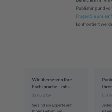
Bereiche in Ihrem
Publishing und von
Fragen Sie uns ein
konfrontiert werd
Wir übersetzen Ihre
Punk
Fachsprache – mit
Ihre
Präzision und
Inhal
12.05.2024
03.06
Genauigkeit
kost
Sie sind ein Experte auf
Jedes
Keyw
Ihrem Gebiet und
ist e