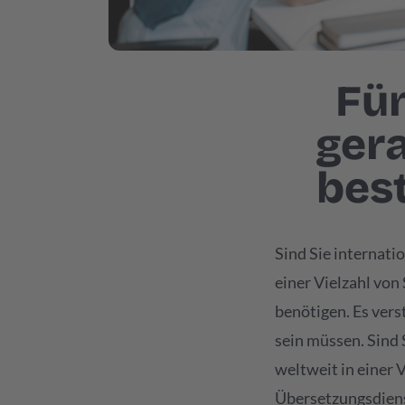
Fü
ger
bes
Sind Sie internati
einer Vielzahl von
benötigen. Es vers
sein müssen. Sind
weltweit in einer 
Übersetzungsdienst