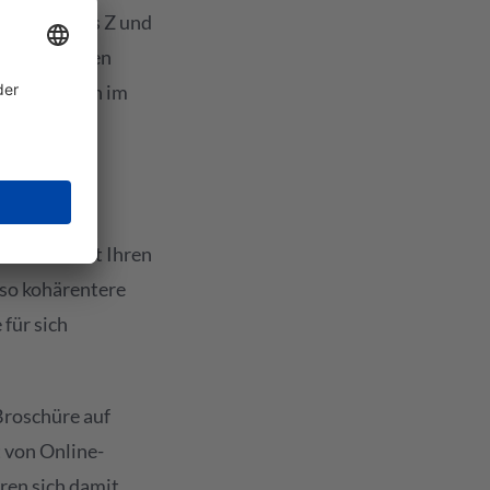
g von A bis Z und
en? Sich einen
hre Ausgaben im
ber unsere
en, werden
wir auch mit Ihren
lso kohärentere
für sich
Broschüre auf
 von Online-
ren sich damit