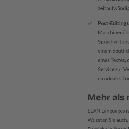
zeitaufwändig
Post-Editing
Maschinenüber
Sprachvirtuos
einem deutlic
eines Textes,
Service zur V
ein ideales To
Mehr als
ELAN Languages ist
Wussten Sie auch,