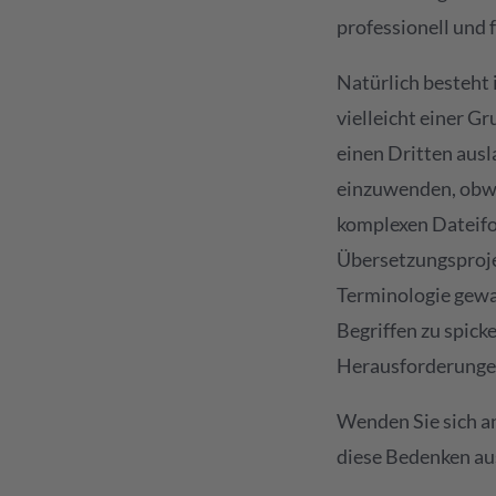
professionell und 
Natürlich besteht
vielleicht einer G
einen Dritten ausl
einzuwenden, obwoh
komplexen Dateifo
Übersetzungsproje
Terminologie gewa
Begriffen zu spick
Herausforderungen
Wenden Sie sich a
diese Bedenken a