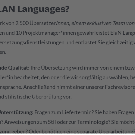
AN Languages?
k von 2.500 Übersetzer
innen, einem exklusiven Team von 
en und 10 Projektmanager*innen gewährleistet ElaN Lang
setzungsdienstleistungen und entlastet Sie gleichzeitig 
en.
de Qualität:
Ihre Übersetzung wird immer von einem bzw.
er*in bearbeitet, den oder die wir sorgfältig auswählen, b
nsprache. Anschließend nimmt einer unserer Fachrevisore
d stilistische Überprüfung vor.
Unterstützung:
Fragen zum Liefertermin? Sie haben Frage
 Anweisungen zum Stil oder zur Terminologie? Sie möcht
zung geben? Oder benötigen eine separate Überarbeitung?