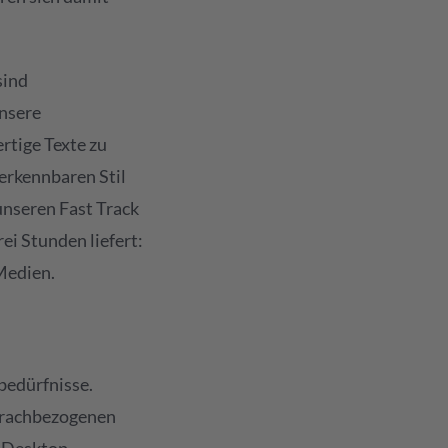
sind
nsere
rtige Texte zu
verkennbaren Stil
unseren Fast Track
ei Stunden liefert:
 Medien.
bedürfnisse.
sprachbezogenen