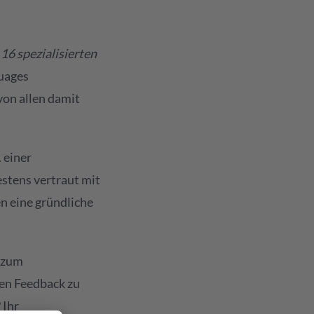
16 spezialisierten
uages
von allen damit
 einer
estens vertraut mit
n eine gründliche
n zum
en Feedback zu
 Ihr