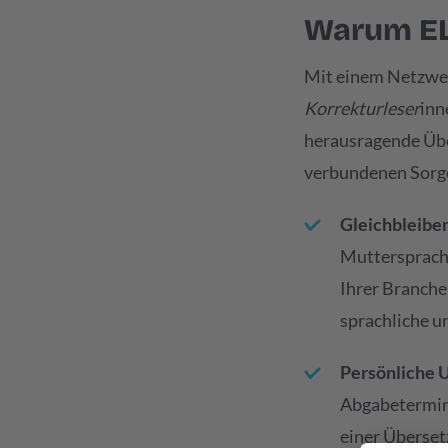
Warum EL
Mit einem Netzwer
Korrekturleser
inn
herausragende Über
verbundenen Sorg
Gleichbleiben
Muttersprachl
Ihrer Branche
sprachliche un
Persönliche 
Abgabetermin?
einer Überset