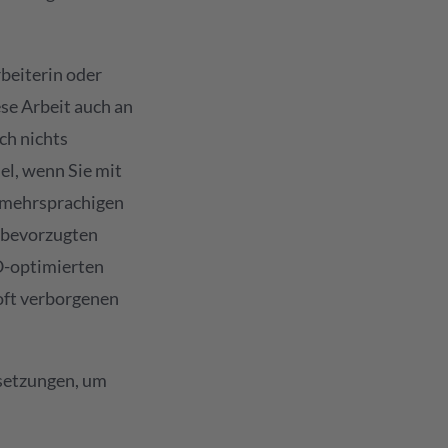
beiterin oder
ese Arbeit auch an
ch nichts
el, wenn Sie mit
m mehrsprachigen
 bevorzugten
O-optimierten
 oft verborgenen
rsetzungen, um