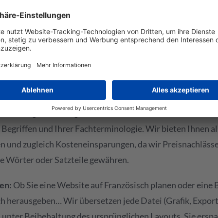
r bei Elan Languages überwacht Ihren Übersetzungsauftra
lle Ihre Fragen. Möchten Sie ein schnelles Angebot einhol
lick über Ihre Übersetzungsaufträge verschaffen? Oder I
? Das und noch viel mehr erledigen Sie online und im Nu ü
Translation.
speicher:
Da wir mit einem Übersetzungsspeicher arbeit
e Passagen auf die gleiche Weise übersetzt. So verfahren 
 Begriffen und Ihrer Fachterminologie. Wir bieten Ihnen a
 und zugleich Kosteneinsparungen, da wir Preisnachlässe 
 Wörter oder Satzteile gewähren.
en:
Ob Sie eine Website auf Französisch planen oder eine 
h herausgeben… Wir übersetzen jede Datei (Grafik, Export
) unter Beibehaltung des ursprünglichen Layouts. Sie erspa