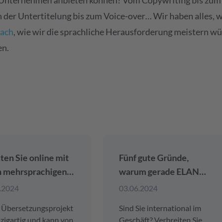
 Unternehmen anbieten können? Vom Copywriting bis zum
 der Untertitelung bis zum Voice-over… Wir haben alles, w
fach
, wie wir die sprachliche Herausforderung meistern wü
en.
ten Sie online mit
Fünf gute Gründe,
n mehrsprachigen
warum gerade ELAN
ten (mit
Languages Ihr bester
.2024
03.06.2024
enloser SEO-
Sprachenpartner ist
 Übersetzungsprojekt
Sind Sie international im
ord-Recherche)
inzigartig und kann von
Geschäft? Verbreiten Sie