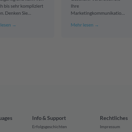
ch bis sehr kompliziert
Ihre
en. Denken Sie
Marketingkommunikation
ielsweise an die
weltweit in einer Vielzahl
lesen →
Mehr lesen →
etzung Ihrer Website
von Sprachen? Dann
hrere Sprachen oder
werden Sie eher früher als
egelmäßige
später
lisierung von Online-
Übersetzungsdienste
ten wie Webshops,
benötigen. Es versteht sich
nplattformen,
von selbst, dass diese
zeroberflächen, Apps
Übersetzungen
professionell und fehlerfrei
sein müssen.
uages
Info & Support
Rechtliches
Erfolgsgeschichten
Impressum